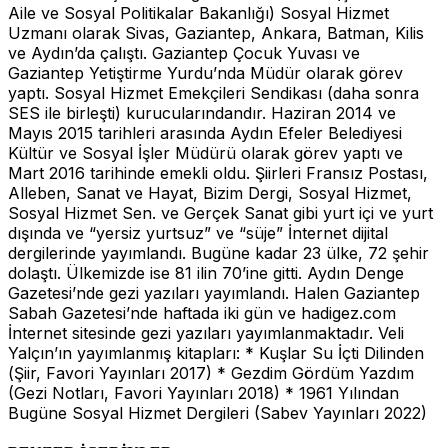
Aile ve Sosyal Politikalar Bakanlığı) Sosyal Hizmet
Uzmanı olarak Sivas, Gaziantep, Ankara, Batman, Kilis
ve Aydın’da çalıştı. Gaziantep Çocuk Yuvası ve
Gaziantep Yetiştirme Yurdu’nda Müdür olarak görev
yaptı. Sosyal Hizmet Emekçileri Sendikası (daha sonra
SES ile birleşti) kurucularındandır. Haziran 2014 ve
Mayıs 2015 tarihleri arasında Aydın Efeler Belediyesi
Kültür ve Sosyal İşler Müdürü olarak görev yaptı ve
Mart 2016 tarihinde emekli oldu. Şiirleri Fransız Postası,
Alleben, Sanat ve Hayat, Bizim Dergi, Sosyal Hizmet,
Sosyal Hizmet Sen. ve Gerçek Sanat gibi yurt içi ve yurt
dışında ve “yersiz yurtsuz” ve “süje” İnternet dijital
dergilerinde yayımlandı. Bugüne kadar 23 ülke, 72 şehir
dolaştı. Ülkemizde ise 81 ilin 70’ine gitti. Aydın Denge
Gazetesi’nde gezi yazıları yayımlandı. Halen Gaziantep
Sabah Gazetesi’nde haftada iki gün ve hadigez.com
İnternet sitesinde gezi yazıları yayımlanmaktadır. Veli
Yalçın’ın yayımlanmış kitapları: * Kuşlar Su İçti Dilinden
(Şiir, Favori Yayınları 2017) * Gezdim Gördüm Yazdım
(Gezi Notları, Favori Yayınları 2018) * 1961 Yılından
Bugüne Sosyal Hizmet Dergileri (Sabev Yayınları 2022)