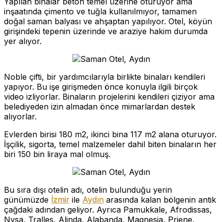
Yapılan binalar beton temel üzerine oturuyor ama
inşaatında çimento ve tuğla kullanılmıyor, tamamen
doğal saman balyası ve ahşaptan yapılıyor. Otel, köyün
girişindeki tepenin üzerinde ve araziye hakim durumda
yer alıyor.
Noble çifti, bir yardımcılarıyla birlikte binaları kendileri
yapıyor. Bu işe girişmeden önce konuyla ilgili birçok
video izliyorlar. Binaların projelerini kendileri çiziyor ama
belediyeden izin almadan önce mimarlardan destek
alıyorlar.
Evlerden birisi 180 m2, ikinci bina 117 m2 alana oturuyor.
İşçilik, sigorta, temel malzemeler dahil biten binaların her
biri 150 bin liraya mal olmuş.
Bu sıra dışı otelin adı, otelin bulunduğu yerin
günümüzde
İzmir
ile
Aydın
arasında kalan bölgenin antik
çağdaki adından geliyor. Ayrıca Pamukkale, Afrodissas,
Nysa, Tralles, Alinda, Alabanda, Magnesia, Priene,