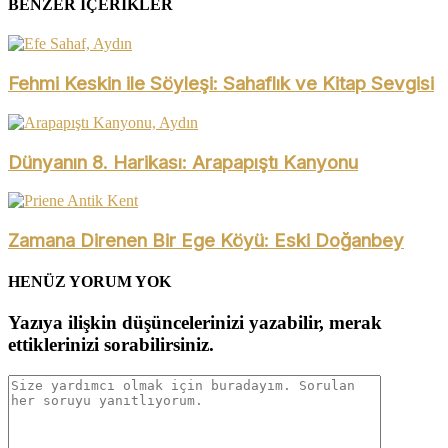
BENZER İÇERİKLER
Fehmi Keskin ile Söyleşi: Sahaflık ve Kitap Sevgisi
Dünyanın 8. Harikası: Arapapıştı Kanyonu
Zamana Direnen Bir Ege Köyü: Eski Doğanbey
HENÜZ YORUM YOK
Yazıya ilişkin düşüncelerinizi yazabilir, merak
ettiklerinizi sorabilirsiniz.