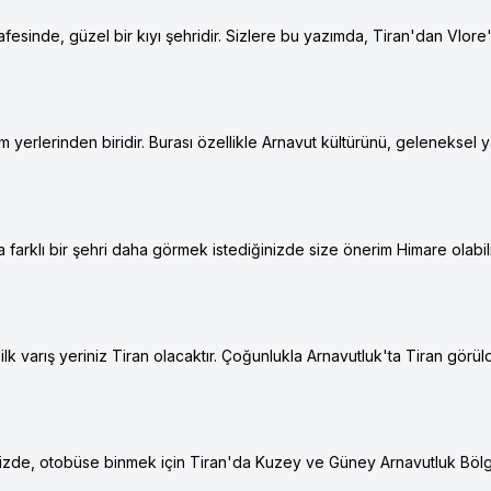
afesinde, güzel bir kıyı şehridir. Sizlere bu yazımda, Tiran'dan Vlore
 yerlerinden biridir. Burası özellikle Arnavut kültürünü, geleneksel y
a farklı bir şehri daha görmek istediğinizde size önerim Himare olabil
k varış yeriniz Tiran olacaktır. Çoğunlukla Arnavutluk'ta Tiran görü
inizde, otobüse binmek için Tiran'da Kuzey ve Güney Arnavutluk Bölg