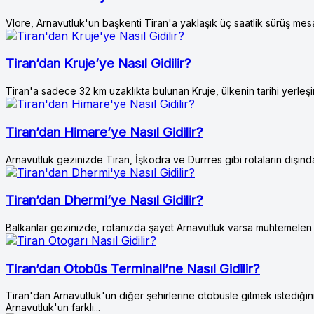
Vlore, Arnavutluk'un başkenti Tiran'a yaklaşık üç saatlik sürüş mes
Tiran’dan Kruje’ye Nasıl Gidilir?
Tiran'a sadece 32 km uzaklıkta bulunan Kruje, ülkenin tarihi yerleşim
Tiran’dan Himare’ye Nasıl Gidilir?
Arnavutluk gezinizde Tiran, İşkodra ve Durrres gibi rotaların dışınd
Tiran’dan Dhermi’ye Nasıl Gidilir?
Balkanlar gezinizde, rotanızda şayet Arnavutluk varsa muhtemelen il
Tiran’dan Otobüs Terminali’ne Nasıl Gidilir?
Tiran'dan Arnavutluk'un diğer şehirlerine otobüsle gitmek istediğ
Arnavutluk'un farklı...