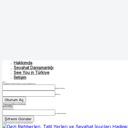
Hakkımda
Seyahat Danışmanlığı
See You in Türkiye
İletişim
Giriş
Hoş geldiniz! Şimdi hesabınıza giriş yapabilirsiniz...
kullanıcı adınız
şifreniz
Şifrenizi mi unuttunuz? Yardım alın.
Gizlilik Politikası
Şifrenizi kurtarın
Şifrenizi kurtarın...
e-mail adresiniz
E-posta adresinize yeni bir şifre gönderilecek.
Hadige