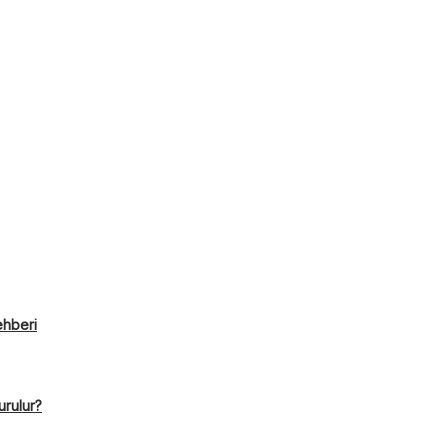
ehberi
urulur?